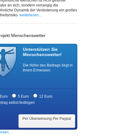
mpfindliche Menschen ist nicht gefühlte
tur an sich, sondern vorrangig die
hnliche Dynamik der Veränderung ein großes
eitsrisiko.
weiterlesen...
rojekt Menschenswetter
Unterstützen Sie
Menschenswetter!
Die Höhe des Beitrags liegt in
Ihrem Ermessen.
 Euro
5 Euro
12 Euro
trag selbst festlegen
Per Überweisung Per Paypal
lesen...