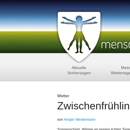
Aktuelle
Mein
Vorhersagen
Wettertag
Wetter
Zwischenfrühli
von
Holger Westermann
Sonnenschein, Wärme an langen lichten Tage 