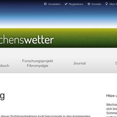
Anmelden
Registrieren
Kontakt
Über 
Forschungsprojekt
Journal
S
ebuch
Fibromyalgie
ng
Hitze
Wechsel
sich bi
Sommer
dieser Frühlingsdreiklang lockt hierzulande in den kommenden