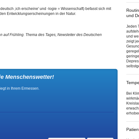
deutsch ‚ich erscheine' und -logie = Wissenschaft) befasst sich mit
Routin
den Entwicklungserscheinungen in der Natur.
und D
Jeden T
aufsteh
en auf Frühling. Thema des Tages, Newsletter des Deutschen
und wen
zeigt j
Gesund
geregel
gering
Depress
selbst
ie Menschenswetter!
Temper
iegt in Ihrem Ermessen.
Bei Kli
wirkmäc
Kreisla
erwach
erhobe
Patien