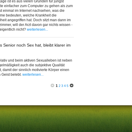
age ist es aus vielen Gründen für jüngst
kte einfacher zum Computer zu gehen als zum
rst einmal im Internet nachsehen, was die
me bedeuten, welche Krankheit die
eit angegriffen hat. Doch sitzt man dann im
immer, will der Arzt davon gar nichts wissen -
igentlich nicht?
weiterlesen...
s Senior noch Sex hat, bleibt klarer im
 relativ und beim aktiven Sexualleben ist neben
elmäßigkeit auch die subjektive Qualität
t, damit der sinnlich motivierte Körper einen
n Geist belebt.
weiterlesen...
1
2
3
4
5