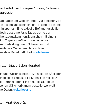
iert erfolgreich gegen Stress, Schmerz
epression
ag - auch am Wochenende - zur gleichen Zeit
en, essen und schlafen, das erscheint eintönig
ig spontan. Eine aktuelle Befragungsstudie
edoch dass eine feste Tagesroutine der
heit zugutekommen. Menschen mit einem
ten Tagesablauf berichten von einer
eren Belastung durch Schmerzen und
ivität als Menschen ohne solche
gewählte Regelmäßigkeit.
weiterlesen...
atur triggert den Herztod
ma und Wetter ist nicht Hitze sondern Kälte der
htigste Risikofaktor für Menschen mit Herz-
uf-Erkrankungen. Eine aktuelle Studie an
senen US-Amerikanern bestätigt weltweit
ne Daten.
weiterlesen...
ten-Arzt-Gespräch