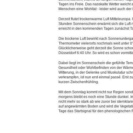
Tagen ins Freie. Das nasskalte Wetter weicht
Menschen eine Wohltat - leider wird auch der P
Derzeit flutet trockenwarme Luft Mitteleuropa.
Stunden Sonnenschein erwärmt sich die Luft 
erreicht in den kommenden Tagen zunächst 
Die trockene Luft bewirkt nach Sonnenunterg
Thermometer vielerorts nochmals weit unter 0
Glücklicherweise geht derzeit die Sonne schon
Düsseldorf 6:40 Uhr. So wird es schon vormi
Dabei liegt im Sonnenschein die gefühlte Te
Gesundheit oder Wohlbefinden von der Wärme 
Witterung, in der Gelenke und Muskulatur sch
verkrampfen, ist nun erst einmal passé. Ers
kurzen Zwischenfrühling.
Mit dem Sonntag kommt nicht nur Regen sonde
morgens bleibt es noch eine Stunde dunkel. Ins
nicht mehr so stark ab wie zuvor bei sternkla
auf angewärmten Boden und wird die Vegetat
Tage das Startsignal für den phenologischen F