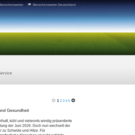
Menschenswetter
Menschenswetter Deutschland
ervice
1
2
3
4
5
 und Gesundheit
haft, kühl und vielerorts windig präsentierte
slang der Juni 2026. Doch nun wechselt der
 zu Schwüle und Hitze. Für