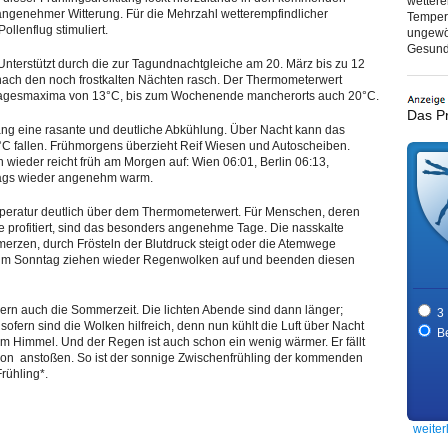
wettere
 angenehmer Witterung. Für die Mehrzahl wetterempfindlicher
Tempera
ollenflug stimuliert.
ungewö
Gesundh
 Unterstützt durch die zur Tagundnachtgleiche am 20. März bis zu 12
nach den noch frostkalten Nächten rasch. Der Thermometerwert
Tagesmaxima von 13°C, bis zum Wochenende mancherorts auch 20°C.
Das P
ang eine rasante und deutliche Abkühlung. Über Nacht kann das
°C fallen. Frühmorgens überzieht Reif Wiesen und Autoscheiben.
 wieder reicht früh am Morgen auf: Wien 06:01, Berlin 06:13,
ttags wieder angenehm warm.
mperatur deutlich über dem Thermometerwert. Für Menschen, deren
profitiert, sind das besonders angenehme Tage. Die nasskalte
merzen, durch Frösteln der Blutdruck steigt oder die Atemwege
t zum Sonntag ziehen wieder Regenwolken auf und beenden diesen
rn auch die Sommerzeit. Die lichten Abende sind dann länger;
3
ofern sind die Wolken hilfreich, denn nun kühlt die Luft über Nacht
Be
rem Himmel. Und der Regen ist auch schon ein wenig wärmer. Er fällt
ion anstoßen. So ist der sonnige Zwischenfrühling der kommenden
rühling*.
weiter