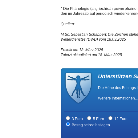
* Die Phänologie (altgriechisch φαίνω phaíno, 
den im Jahresablauf periodisch wiederkehren
Quellen:
M.Sc. Sebastian Schappert: Die Zeichen steh
Wetterdienstes (DWD) vom 18.03.2025
Erstellt am 18. März 2025
Zuletzt aktualisiert am 18. März 2025
Unterstützen S
Die Höhe des Beitrags l
Weitere Informationen...
3 Euro
5 Euro
12 Euro
Betrag selbst festlegen