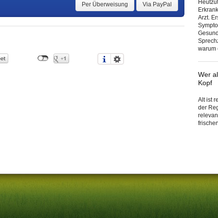
Heutzut
Per Überweisung
Via PayPal
Erkran
Arzt. E
Sympto
Gesundh
Sprechz
warum e
Wer al
Kopf
Alt ist
der Reg
relevan
frische